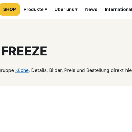
SHOP
Produkte ▾
Über uns ▾
News
Internationa
r FREEZE
tgruppe
Küche
. Details, Bilder, Preis und Bestellung direkt hie