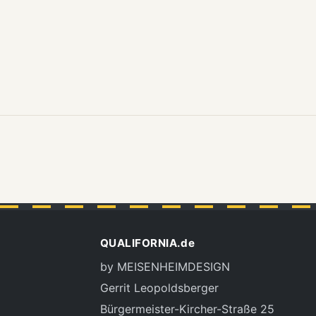
QUALIFORNIA.de
by MEISENHEIMDESIGN
Gerrit Leopoldsberger
Bürgermeister-Kircher-Straße 25