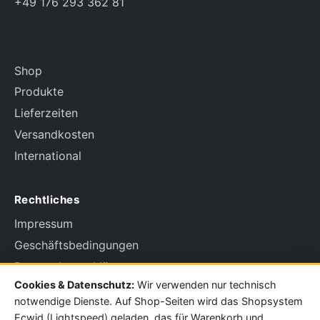
+49 176 293 362 81
Shop
Produkte
Lieferzeiten
Versandkosten
International
Rechtliches
Impressum
Geschäftsbedingungen
Datenschutzerklärung
Cookies & Datenschutz:
Wir verwenden nur technisch
Widerrufsbelehrung
notwendige Dienste. Auf Shop-Seiten wird das Shopsystem
Ecwid (Lightspeed) geladen, das für Warenkorb und
Vertrag widerrufen