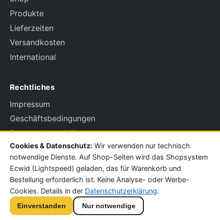
Produkte
Lieferzeiten
Versandkosten
International
Rechtliches
Impressum
Geschäftsbedingungen
Datenschutzerklärung
Cookies & Datenschutz:
Wir verwenden nur technisch
Widerrufsbelehrung
notwendige Dienste. Auf Shop-Seiten wird das Shopsystem
Ecwid (Lightspeed) geladen, das für Warenkorb und
Vertrag widerrufen
Bestellung erforderlich ist. Keine Analyse- oder Werbe-
Cookies. Details in der
Datenschutzerklärung
.
Einverstanden
Nur notwendige
© 2026 QUALIFORNIA.de by MEISENHEIMDESIGN